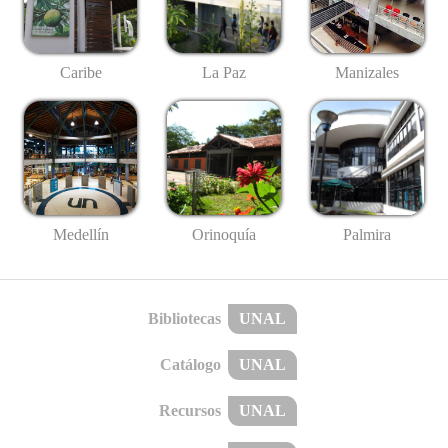
Caribe
La Paz
Manizales
Medellín
Palmira
Orinoquía
Bibliotecas
UNAL
Catálogo
UNAL
Recursos
UNAL