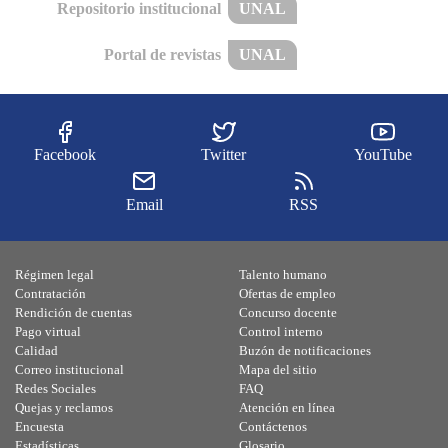
Repositorio institucional
UNAL
Portal de revistas
UNAL
Facebook
Twitter
YouTube
Email
RSS
Régimen legal
Talento humano
Contratación
Ofertas de empleo
Rendición de cuentas
Concurso docente
Pago virtual
Control interno
Calidad
Buzón de notificaciones
Correo institucional
Mapa del sitio
Redes Sociales
FAQ
Quejas y reclamos
Atención en línea
Encuesta
Contáctenos
Estadísticas
Glosario