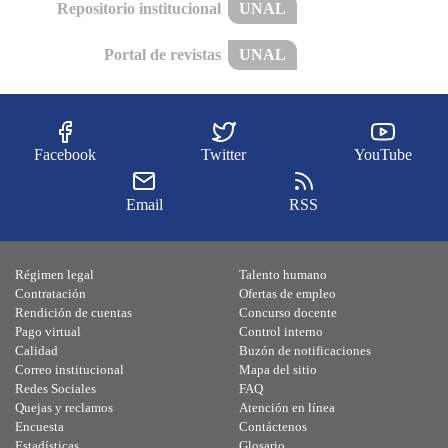
Repositorio institucional
UNAL
Portal de revistas
UNAL
Facebook
Twitter
YouTube
Email
RSS
Régimen legal
Talento humano
Contratación
Ofertas de empleo
Rendición de cuentas
Concurso docente
Pago virtual
Control interno
Calidad
Buzón de notificaciones
Correo institucional
Mapa del sitio
Redes Sociales
FAQ
Quejas y reclamos
Atención en línea
Encuesta
Contáctenos
Estadísticas
Glosario