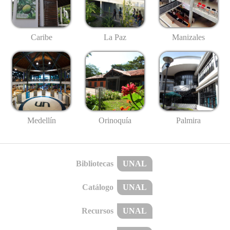
Caribe
La Paz
Manizales
Medellín
Palmira
Orinoquía
Bibliotecas
UNAL
Catálogo
UNAL
Recursos
UNAL