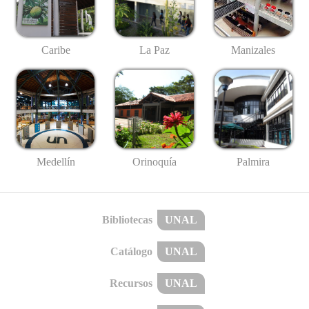
Caribe
La Paz
Manizales
Medellín
Palmira
Orinoquía
Bibliotecas
UNAL
Catálogo
UNAL
Recursos
UNAL