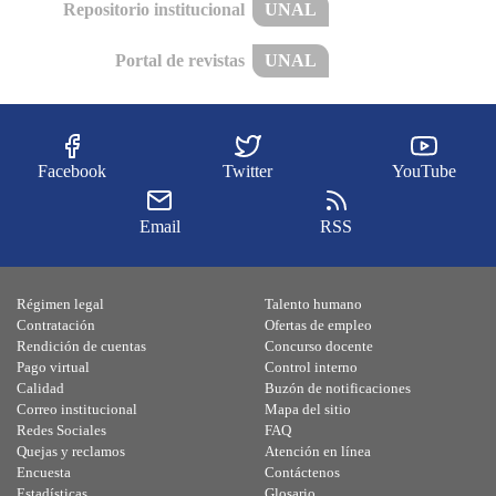
Repositorio institucional
UNAL
Portal de revistas
UNAL
Facebook
Twitter
YouTube
Email
RSS
Régimen legal
Talento humano
Contratación
Ofertas de empleo
Rendición de cuentas
Concurso docente
Pago virtual
Control interno
Calidad
Buzón de notificaciones
Correo institucional
Mapa del sitio
Redes Sociales
FAQ
Quejas y reclamos
Atención en línea
Encuesta
Contáctenos
Estadísticas
Glosario