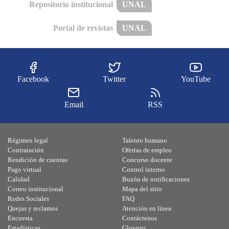
Repositorio institucional
UNAL
Portal de revistas
UNAL
Facebook
Twitter
YouTube
Email
RSS
Régimen legal
Talento humano
Contratación
Ofertas de empleo
Rendición de cuentas
Concurso docente
Pago virtual
Control interno
Calidad
Buzón de notificaciones
Correo institucional
Mapa del sitio
Redes Sociales
FAQ
Quejas y reclamos
Atención en línea
Encuesta
Contáctenos
Estadísticas
Glosario