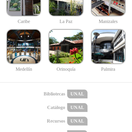
Caribe
La Paz
Manizales
Medellín
Palmira
Orinoquía
Bibliotecas
UNAL
Catálogo
UNAL
Recursos
UNAL