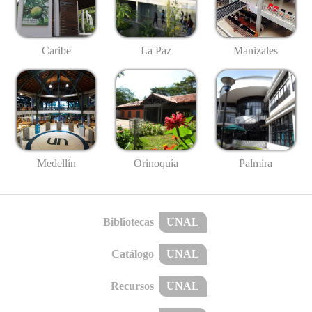
Caribe
La Paz
Manizales
Medellín
Palmira
Orinoquía
Bibliotecas
UNAL
Catálogo
UNAL
Recursos
UNAL