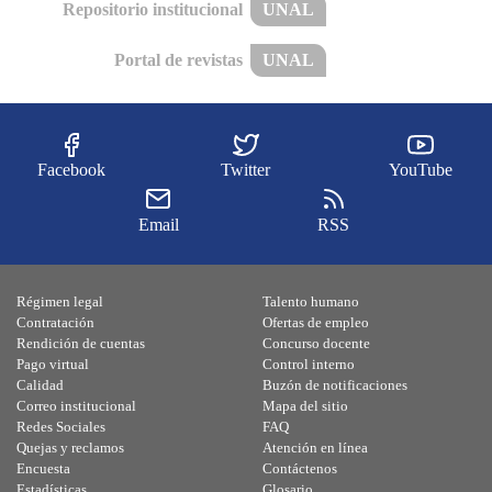
Repositorio institucional
UNAL
Portal de revistas
UNAL
Facebook
Twitter
YouTube
Email
RSS
Régimen legal
Talento humano
Contratación
Ofertas de empleo
Rendición de cuentas
Concurso docente
Pago virtual
Control interno
Calidad
Buzón de notificaciones
Correo institucional
Mapa del sitio
Redes Sociales
FAQ
Quejas y reclamos
Atención en línea
Encuesta
Contáctenos
Estadísticas
Glosario