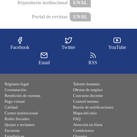
Repositorio institucional
UNAL
Portal de revistas
UNAL
Facebook
Twitter
YouTube
Email
RSS
Régimen legal
Talento humano
Contratación
Ofertas de empleo
Rendición de cuentas
Concurso docente
Pago virtual
Control interno
Calidad
Buzón de notificaciones
Correo institucional
Mapa del sitio
Redes Sociales
FAQ
Quejas y reclamos
Atención en línea
Encuesta
Contáctenos
Estadísticas
Glosario