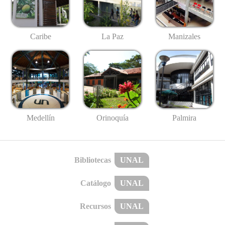
Caribe
La Paz
Manizales
Medellín
Palmira
Orinoquía
Bibliotecas
UNAL
Catálogo
UNAL
Recursos
UNAL