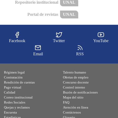
Repositorio institucional
UNAL
Portal de revistas
UNAL
Facebook
Twitter
YouTube
Email
RSS
Régimen legal
Talento humano
Contratación
Ofertas de empleo
Rendición de cuentas
Concurso docente
Pago virtual
Control interno
Calidad
Buzón de notificaciones
Correo institucional
Mapa del sitio
Redes Sociales
FAQ
Quejas y reclamos
Atención en línea
Encuesta
Contáctenos
Estadísticas
Glosario