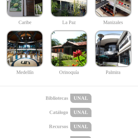
Caribe
La Paz
Manizales
Medellín
Palmira
Orinoquía
Bibliotecas
UNAL
Catálogo
UNAL
Recursos
UNAL