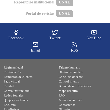
Repositorio institucional
UNAL
Portal de revistas
UNAL
Facebook
Twitter
YouTube
Email
RSS
Régimen legal
Talento humano
Contratación
Ofertas de empleo
Rendición de cuentas
Concurso docente
Pago virtual
Control interno
Calidad
Buzón de notificaciones
Correo institucional
Mapa del sitio
Redes Sociales
FAQ
Quejas y reclamos
Atención en línea
Encuesta
Contáctenos
Estadísticas
Glosario