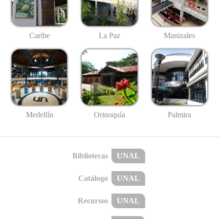
Caribe
La Paz
Manizales
Medellín
Palmira
Orinoquía
Bibliotecas
UNAL
Catálogo
UNAL
Recursos
UNAL