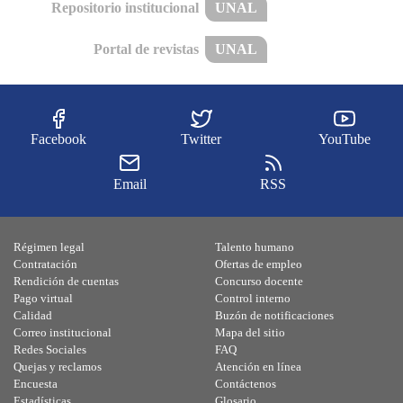
Repositorio institucional
UNAL
Portal de revistas
UNAL
Facebook
Twitter
YouTube
Email
RSS
Régimen legal
Talento humano
Contratación
Ofertas de empleo
Rendición de cuentas
Concurso docente
Pago virtual
Control interno
Calidad
Buzón de notificaciones
Correo institucional
Mapa del sitio
Redes Sociales
FAQ
Quejas y reclamos
Atención en línea
Encuesta
Contáctenos
Estadísticas
Glosario