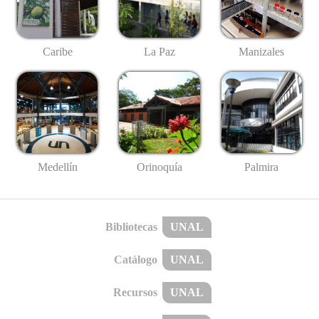
Caribe
La Paz
Manizales
Medellín
Palmira
Orinoquía
Bibliotecas
UNAL
Catálogo
UNAL
Recursos
UNAL