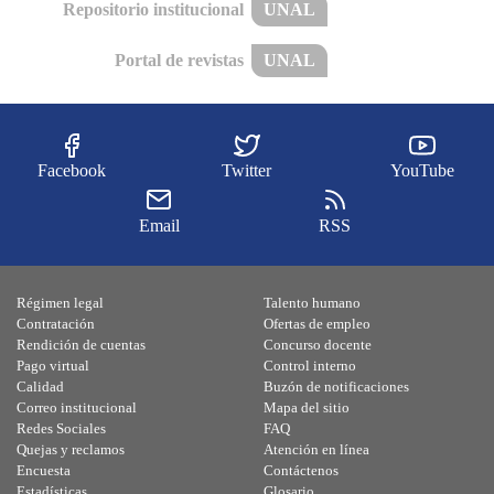
Repositorio institucional
UNAL
Portal de revistas
UNAL
Facebook
Twitter
YouTube
Email
RSS
Régimen legal
Talento humano
Contratación
Ofertas de empleo
Rendición de cuentas
Concurso docente
Pago virtual
Control interno
Calidad
Buzón de notificaciones
Correo institucional
Mapa del sitio
Redes Sociales
FAQ
Quejas y reclamos
Atención en línea
Encuesta
Contáctenos
Estadísticas
Glosario