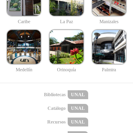
Caribe
La Paz
Manizales
Medellín
Palmira
Orinoquía
Bibliotecas
UNAL
Catálogo
UNAL
Recursos
UNAL