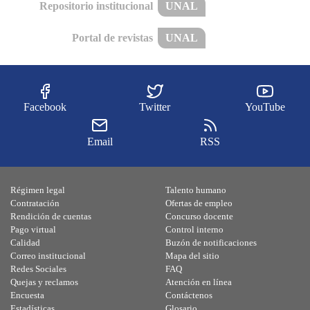
Repositorio institucional
UNAL
Portal de revistas
UNAL
Facebook
Twitter
YouTube
Email
RSS
Régimen legal
Talento humano
Contratación
Ofertas de empleo
Rendición de cuentas
Concurso docente
Pago virtual
Control interno
Calidad
Buzón de notificaciones
Correo institucional
Mapa del sitio
Redes Sociales
FAQ
Quejas y reclamos
Atención en línea
Encuesta
Contáctenos
Estadísticas
Glosario