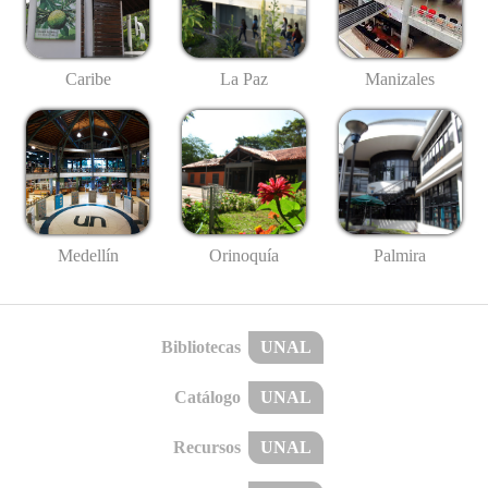
Caribe
La Paz
Manizales
Medellín
Palmira
Orinoquía
Bibliotecas
UNAL
Catálogo
UNAL
Recursos
UNAL