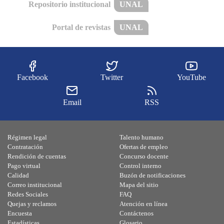
Repositorio institucional
UNAL
Portal de revistas
UNAL
Facebook
Twitter
YouTube
Email
RSS
Régimen legal
Talento humano
Contratación
Ofertas de empleo
Rendición de cuentas
Concurso docente
Pago virtual
Control interno
Calidad
Buzón de notificaciones
Correo institucional
Mapa del sitio
Redes Sociales
FAQ
Quejas y reclamos
Atención en línea
Encuesta
Contáctenos
Estadísticas
Glosario