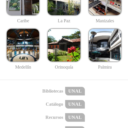
Caribe
La Paz
Manizales
Medellín
Palmira
Orinoquía
Bibliotecas
UNAL
Catálogo
UNAL
Recursos
UNAL