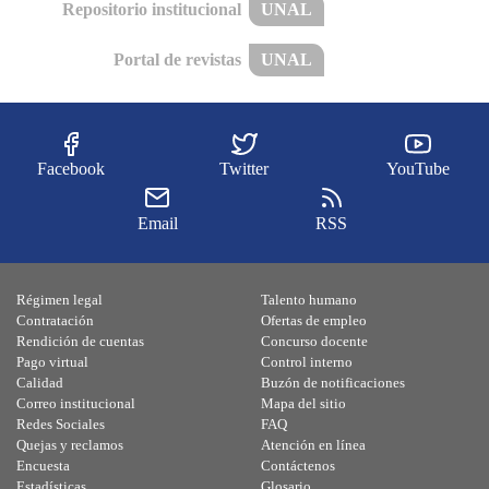
Repositorio institucional
UNAL
Portal de revistas
UNAL
Facebook
Twitter
YouTube
Email
RSS
Régimen legal
Talento humano
Contratación
Ofertas de empleo
Rendición de cuentas
Concurso docente
Pago virtual
Control interno
Calidad
Buzón de notificaciones
Correo institucional
Mapa del sitio
Redes Sociales
FAQ
Quejas y reclamos
Atención en línea
Encuesta
Contáctenos
Estadísticas
Glosario