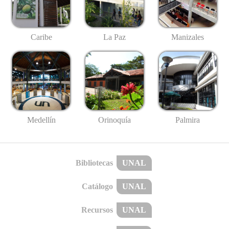
Caribe
La Paz
Manizales
Medellín
Palmira
Orinoquía
Bibliotecas
UNAL
Catálogo
UNAL
Recursos
UNAL