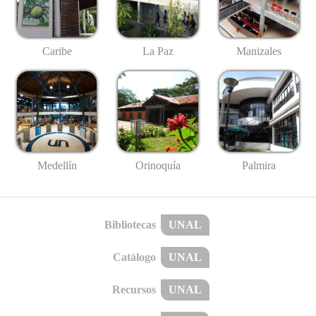
Caribe
La Paz
Manizales
Medellín
Palmira
Orinoquía
Bibliotecas
UNAL
Catálogo
UNAL
Recursos
UNAL