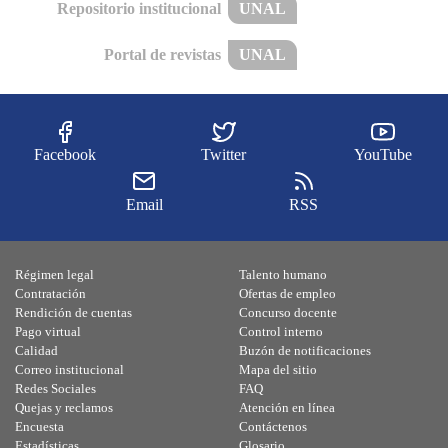
Repositorio institucional
UNAL
Portal de revistas
UNAL
Facebook
Twitter
YouTube
Email
RSS
Régimen legal
Talento humano
Contratación
Ofertas de empleo
Rendición de cuentas
Concurso docente
Pago virtual
Control interno
Calidad
Buzón de notificaciones
Correo institucional
Mapa del sitio
Redes Sociales
FAQ
Quejas y reclamos
Atención en línea
Encuesta
Contáctenos
Estadísticas
Glosario