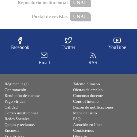
Repositorio institucional
UNAL
Portal de revistas
UNAL
Facebook
Twitter
YouTube
Email
RSS
Régimen legal
Talento humano
Contratación
Ofertas de empleo
Rendición de cuentas
Concurso docente
Pago virtual
Control interno
Calidad
Buzón de notificaciones
Correo institucional
Mapa del sitio
Redes Sociales
FAQ
Quejas y reclamos
Atención en línea
Encuesta
Contáctenos
Estadísticas
Glosario