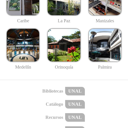
Caribe
La Paz
Manizales
Medellín
Palmira
Orinoquía
Bibliotecas
UNAL
Catálogo
UNAL
Recursos
UNAL