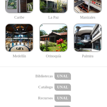
Caribe
La Paz
Manizales
Medellín
Palmira
Orinoquía
Bibliotecas
UNAL
Catálogo
UNAL
Recursos
UNAL