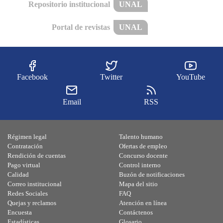
Repositorio institucional
UNAL
Portal de revistas
UNAL
Facebook
Twitter
YouTube
Email
RSS
Régimen legal
Talento humano
Contratación
Ofertas de empleo
Rendición de cuentas
Concurso docente
Pago virtual
Control interno
Calidad
Buzón de notificaciones
Correo institucional
Mapa del sitio
Redes Sociales
FAQ
Quejas y reclamos
Atención en línea
Encuesta
Contáctenos
Estadísticas
Glosario