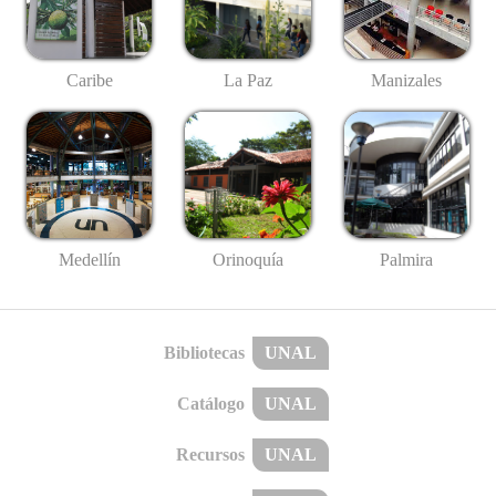
Caribe
La Paz
Manizales
Medellín
Palmira
Orinoquía
Bibliotecas
UNAL
Catálogo
UNAL
Recursos
UNAL