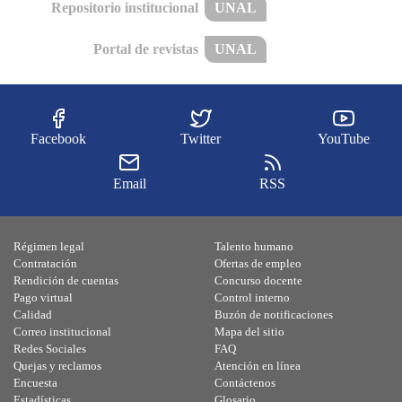
Repositorio institucional
UNAL
Portal de revistas
UNAL
Facebook
Twitter
YouTube
Email
RSS
Régimen legal
Talento humano
Contratación
Ofertas de empleo
Rendición de cuentas
Concurso docente
Pago virtual
Control interno
Calidad
Buzón de notificaciones
Correo institucional
Mapa del sitio
Redes Sociales
FAQ
Quejas y reclamos
Atención en línea
Encuesta
Contáctenos
Estadísticas
Glosario