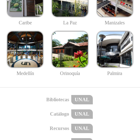
Caribe
La Paz
Manizales
Medellín
Palmira
Orinoquía
Bibliotecas
UNAL
Catálogo
UNAL
Recursos
UNAL