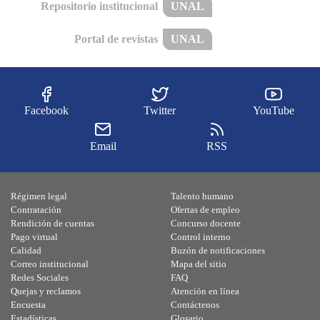
Repositorio institucional
UNAL
Portal de revistas
UNAL
Facebook
Twitter
YouTube
Email
RSS
Régimen legal
Talento humano
Contratación
Ofertas de empleo
Rendición de cuentas
Concurso docente
Pago virtual
Control interno
Calidad
Buzón de notificaciones
Correo institucional
Mapa del sitio
Redes Sociales
FAQ
Quejas y reclamos
Atención en línea
Encuesta
Contáctenos
Estadísticas
Glosario