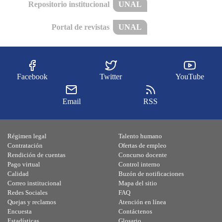
Repositorio institucional
UNAL
Portal de revistas
UNAL
Facebook
Twitter
YouTube
Email
RSS
Régimen legal
Talento humano
Contratación
Ofertas de empleo
Rendición de cuentas
Concurso docente
Pago virtual
Control interno
Calidad
Buzón de notificaciones
Correo institucional
Mapa del sitio
Redes Sociales
FAQ
Quejas y reclamos
Atención en línea
Encuesta
Contáctenos
Estadísticas
Glosario