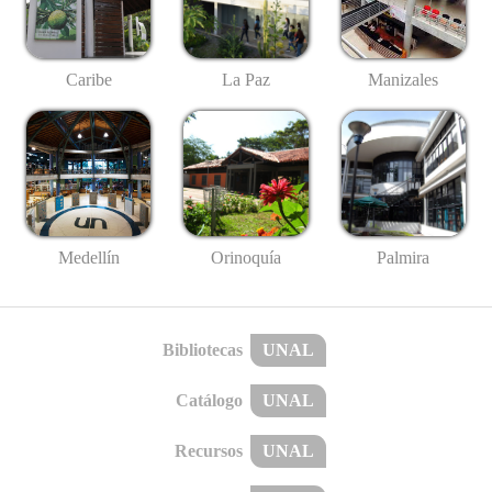
Caribe
La Paz
Manizales
Medellín
Palmira
Orinoquía
Bibliotecas
UNAL
Catálogo
UNAL
Recursos
UNAL