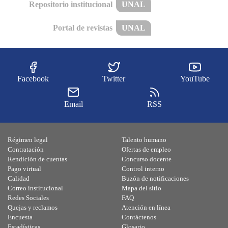
Repositorio institucional
UNAL
Portal de revistas
UNAL
Facebook
Twitter
YouTube
Email
RSS
Régimen legal
Talento humano
Contratación
Ofertas de empleo
Rendición de cuentas
Concurso docente
Pago virtual
Control interno
Calidad
Buzón de notificaciones
Correo institucional
Mapa del sitio
Redes Sociales
FAQ
Quejas y reclamos
Atención en línea
Encuesta
Contáctenos
Estadísticas
Glosario