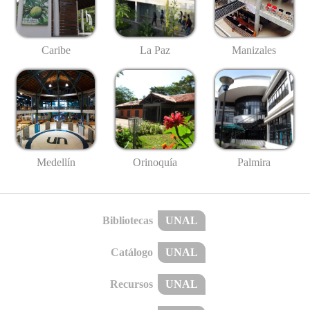
Caribe
La Paz
Manizales
Medellín
Palmira
Orinoquía
Bibliotecas
UNAL
Catálogo
UNAL
Recursos
UNAL