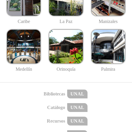
Caribe
La Paz
Manizales
Medellín
Palmira
Orinoquía
Bibliotecas
UNAL
Catálogo
UNAL
Recursos
UNAL