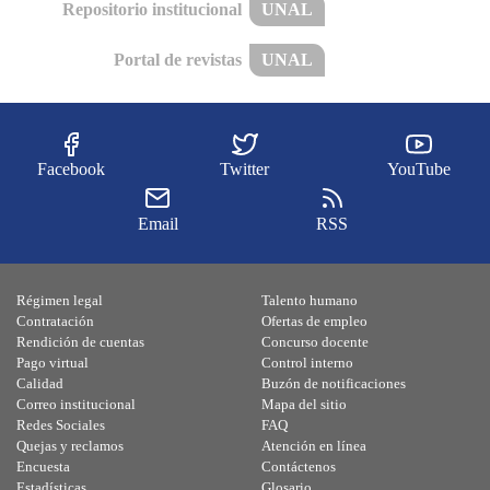
Repositorio institucional
UNAL
Portal de revistas
UNAL
Facebook
Twitter
YouTube
Email
RSS
Régimen legal
Talento humano
Contratación
Ofertas de empleo
Rendición de cuentas
Concurso docente
Pago virtual
Control interno
Calidad
Buzón de notificaciones
Correo institucional
Mapa del sitio
Redes Sociales
FAQ
Quejas y reclamos
Atención en línea
Encuesta
Contáctenos
Estadísticas
Glosario