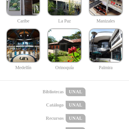
Caribe
La Paz
Manizales
Medellín
Palmira
Orinoquía
Bibliotecas
UNAL
Catálogo
UNAL
Recursos
UNAL