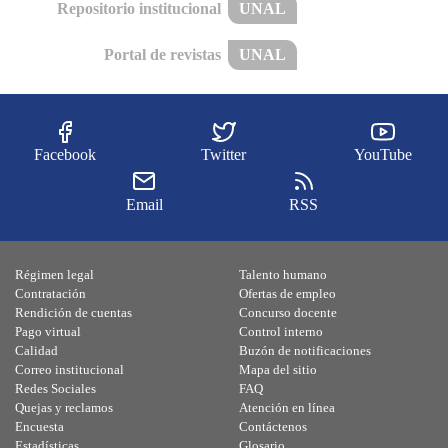
Repositorio institucional
UNAL
Portal de revistas
UNAL
Facebook
Twitter
YouTube
Email
RSS
Régimen legal
Talento humano
Contratación
Ofertas de empleo
Rendición de cuentas
Concurso docente
Pago virtual
Control interno
Calidad
Buzón de notificaciones
Correo institucional
Mapa del sitio
Redes Sociales
FAQ
Quejas y reclamos
Atención en línea
Encuesta
Contáctenos
Estadísticas
Glosario