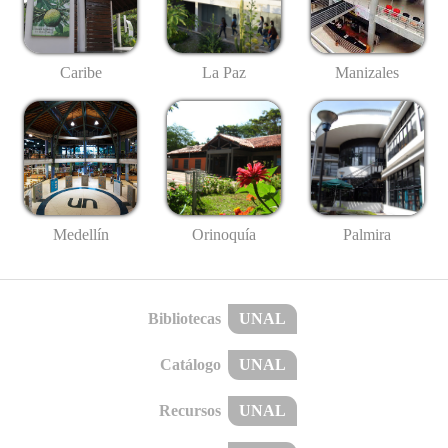
Caribe
La Paz
Manizales
Medellín
Palmira
Orinoquía
Bibliotecas
UNAL
Catálogo
UNAL
Recursos
UNAL