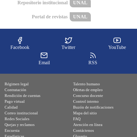
Repositorio institucional
UNAL
Portal de revistas
UNAL
Facebook
Twitter
YouTube
Email
RSS
Régimen legal
Talento humano
Contratación
Ofertas de empleo
Rendición de cuentas
Concurso docente
Pago virtual
Control interno
Calidad
Buzón de notificaciones
Correo institucional
Mapa del sitio
Redes Sociales
FAQ
Quejas y reclamos
Atención en línea
Encuesta
Contáctenos
Estadísticas
Glosario