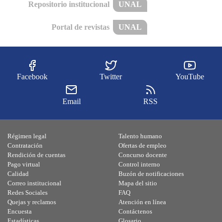
Repositorio institucional
UNAL
Portal de revistas
UNAL
Facebook
Twitter
YouTube
Email
RSS
Régimen legal
Talento humano
Contratación
Ofertas de empleo
Rendición de cuentas
Concurso docente
Pago virtual
Control interno
Calidad
Buzón de notificaciones
Correo institucional
Mapa del sitio
Redes Sociales
FAQ
Quejas y reclamos
Atención en línea
Encuesta
Contáctenos
Estadísticas
Glosario