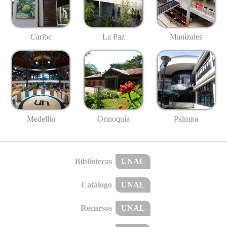
Caribe
La Paz
Manizales
Medellín
Palmira
Orinoquía
Bibliotecas
UNAL
Catálogo
UNAL
Recursos
UNAL