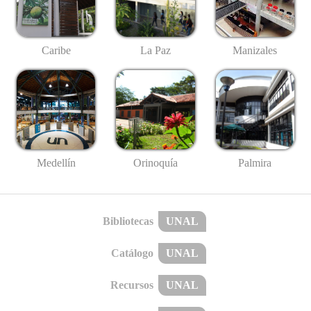
Caribe
La Paz
Manizales
Medellín
Palmira
Orinoquía
Bibliotecas
UNAL
Catálogo
UNAL
Recursos
UNAL