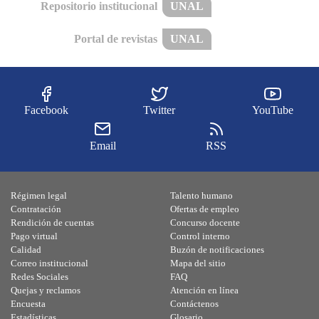
Repositorio institucional
UNAL
Portal de revistas
UNAL
Facebook
Twitter
YouTube
Email
RSS
Régimen legal
Talento humano
Contratación
Ofertas de empleo
Rendición de cuentas
Concurso docente
Pago virtual
Control interno
Calidad
Buzón de notificaciones
Correo institucional
Mapa del sitio
Redes Sociales
FAQ
Quejas y reclamos
Atención en línea
Encuesta
Contáctenos
Estadísticas
Glosario