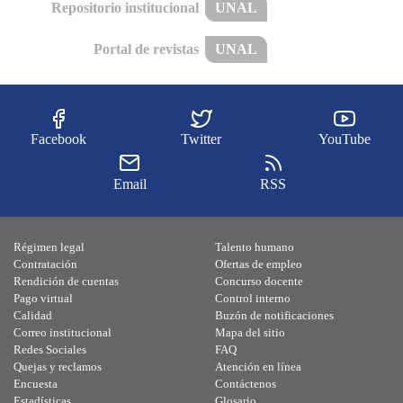
Repositorio institucional
UNAL
Portal de revistas
UNAL
Facebook
Twitter
YouTube
Email
RSS
Régimen legal
Talento humano
Contratación
Ofertas de empleo
Rendición de cuentas
Concurso docente
Pago virtual
Control interno
Calidad
Buzón de notificaciones
Correo institucional
Mapa del sitio
Redes Sociales
FAQ
Quejas y reclamos
Atención en línea
Encuesta
Contáctenos
Estadísticas
Glosario