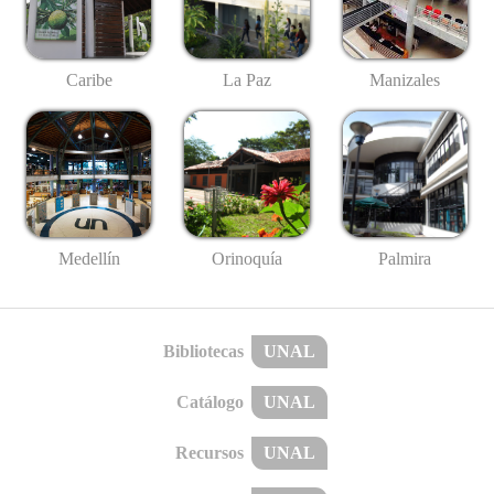
Caribe
La Paz
Manizales
Medellín
Palmira
Orinoquía
Bibliotecas
UNAL
Catálogo
UNAL
Recursos
UNAL