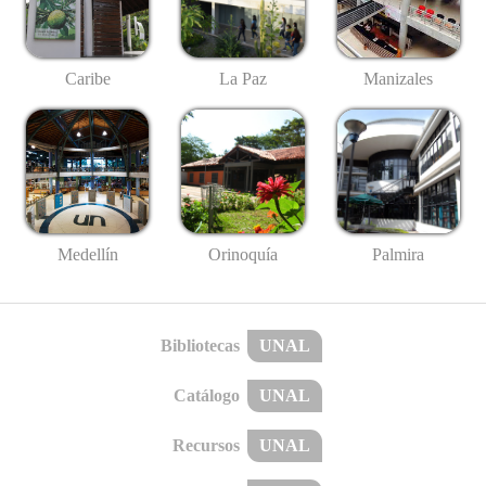
Caribe
La Paz
Manizales
Medellín
Palmira
Orinoquía
Bibliotecas
UNAL
Catálogo
UNAL
Recursos
UNAL