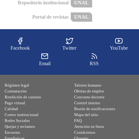
Repositorio institucional
UNAL
Portal de revistas
UNAL
Facebook
Twitter
YouTube
Email
RSS
Régimen legal
Talento humano
Contratación
Ofertas de empleo
Rendición de cuentas
Concurso docente
Pago virtual
Control interno
Calidad
Buzón de notificaciones
Correo institucional
Mapa del sitio
Redes Sociales
FAQ
Quejas y reclamos
Atención en línea
Encuesta
Contáctenos
Estadísticas
Glosario