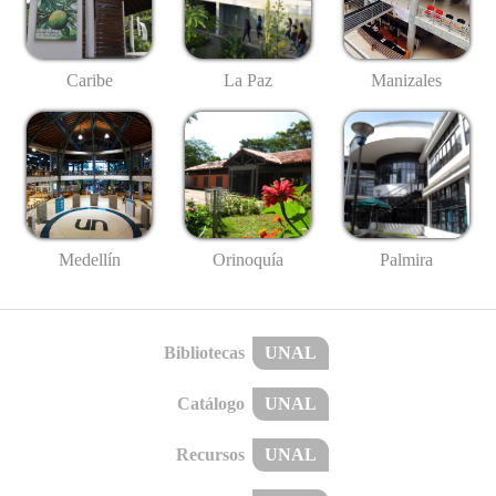
Caribe
La Paz
Manizales
Medellín
Palmira
Orinoquía
Bibliotecas
UNAL
Catálogo
UNAL
Recursos
UNAL