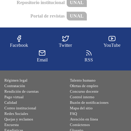
Repositorio institucional
UNAL
Portal de revistas
UNAL
Facebook
Twitter
YouTube
Email
RSS
Régimen legal
Talento humano
Contratación
Ofertas de empleo
Rendición de cuentas
Concurso docente
Pago virtual
Control interno
Calidad
Buzón de notificaciones
Correo institucional
Mapa del sitio
Redes Sociales
FAQ
Quejas y reclamos
Atención en línea
Encuesta
Contáctenos
Estadísticas
Glosario