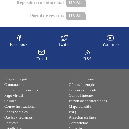
Repositorio institucional
UNAL
Portal de revistas
UNAL
Facebook
Twitter
YouTube
Email
RSS
Régimen legal
Talento humano
Contratación
Ofertas de empleo
Rendición de cuentas
Concurso docente
Pago virtual
Control interno
Calidad
Buzón de notificaciones
Correo institucional
Mapa del sitio
Redes Sociales
FAQ
Quejas y reclamos
Atención en línea
Encuesta
Contáctenos
Estadísticas
Glosario