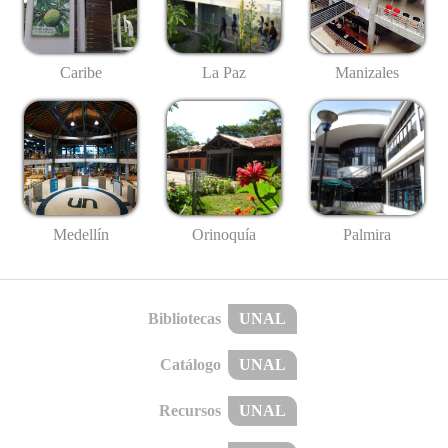
Caribe
La Paz
Manizales
Medellín
Palmira
Orinoquía
Bibliotecas
UNAL
Catálogo
UNAL
Recursos
UNAL