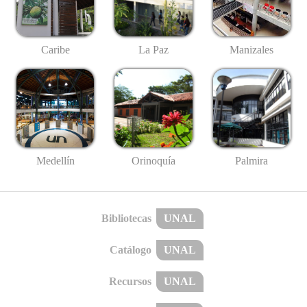
Caribe
La Paz
Manizales
Medellín
Palmira
Orinoquía
Bibliotecas
UNAL
Catálogo
UNAL
Recursos
UNAL