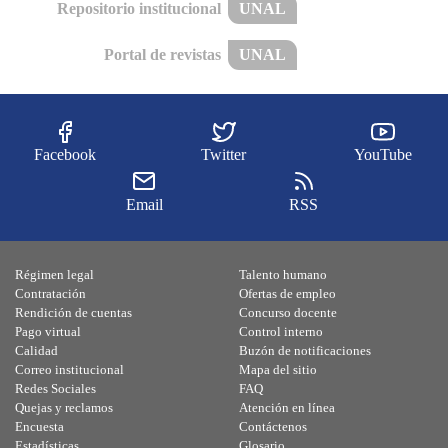
Repositorio institucional
UNAL
Portal de revistas
UNAL
Facebook
Twitter
YouTube
Email
RSS
Régimen legal
Talento humano
Contratación
Ofertas de empleo
Rendición de cuentas
Concurso docente
Pago virtual
Control interno
Calidad
Buzón de notificaciones
Correo institucional
Mapa del sitio
Redes Sociales
FAQ
Quejas y reclamos
Atención en línea
Encuesta
Contáctenos
Estadísticas
Glosario