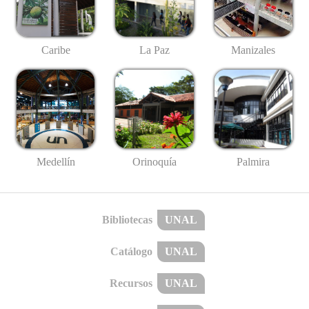
Caribe
La Paz
Manizales
Medellín
Palmira
Orinoquía
Bibliotecas
UNAL
Catálogo
UNAL
Recursos
UNAL