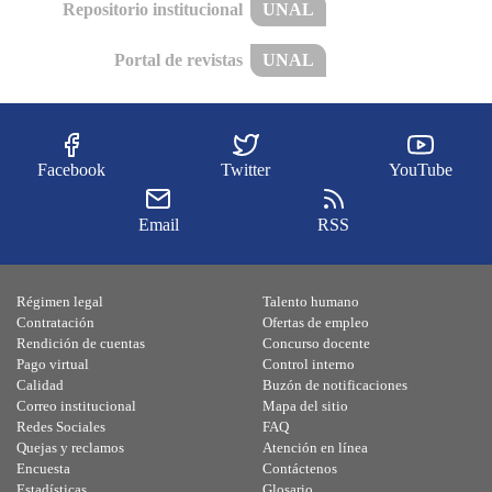
Repositorio institucional
UNAL
Portal de revistas
UNAL
Facebook
Twitter
YouTube
Email
RSS
Régimen legal
Talento humano
Contratación
Ofertas de empleo
Rendición de cuentas
Concurso docente
Pago virtual
Control interno
Calidad
Buzón de notificaciones
Correo institucional
Mapa del sitio
Redes Sociales
FAQ
Quejas y reclamos
Atención en línea
Encuesta
Contáctenos
Estadísticas
Glosario