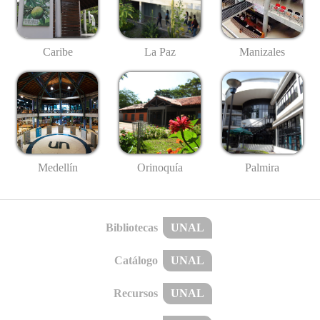
Caribe
La Paz
Manizales
Medellín
Palmira
Orinoquía
Bibliotecas
UNAL
Catálogo
UNAL
Recursos
UNAL