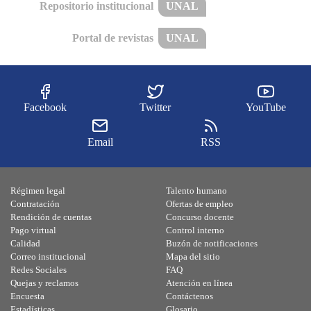
Repositorio institucional
UNAL
Portal de revistas
UNAL
Facebook
Twitter
YouTube
Email
RSS
Régimen legal
Talento humano
Contratación
Ofertas de empleo
Rendición de cuentas
Concurso docente
Pago virtual
Control interno
Calidad
Buzón de notificaciones
Correo institucional
Mapa del sitio
Redes Sociales
FAQ
Quejas y reclamos
Atención en línea
Encuesta
Contáctenos
Estadísticas
Glosario