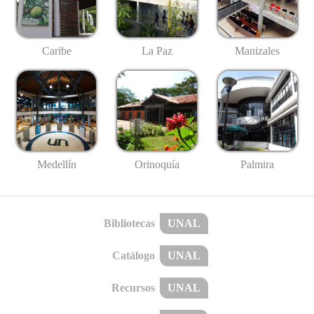
Caribe
La Paz
Manizales
Medellín
Palmira
Orinoquía
Bibliotecas
UNAL
Catálogo
UNAL
Recursos
UNAL