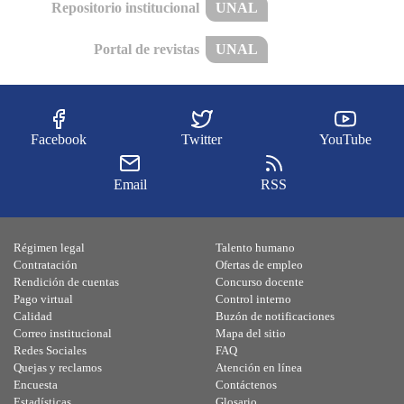
Repositorio institucional
UNAL
Portal de revistas
UNAL
Facebook
Twitter
YouTube
Email
RSS
Régimen legal
Talento humano
Contratación
Ofertas de empleo
Rendición de cuentas
Concurso docente
Pago virtual
Control interno
Calidad
Buzón de notificaciones
Correo institucional
Mapa del sitio
Redes Sociales
FAQ
Quejas y reclamos
Atención en línea
Encuesta
Contáctenos
Estadísticas
Glosario