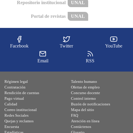
Repositorio institucional
UNAL
Portal de revistas
UNAL
Facebook
Twitter
YouTube
Email
RSS
Régimen legal
Talento humano
Contratación
Ofertas de empleo
Rendición de cuentas
Concurso docente
Pago virtual
Control interno
Calidad
Buzón de notificaciones
Correo institucional
Mapa del sitio
Redes Sociales
FAQ
Quejas y reclamos
Atención en línea
Encuesta
Contáctenos
Estadísticas
Glosario