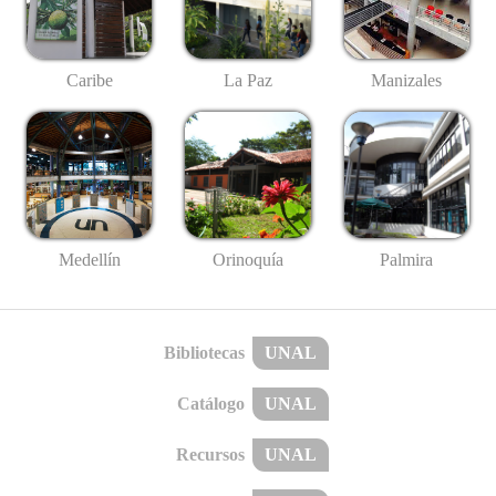
Caribe
La Paz
Manizales
Medellín
Palmira
Orinoquía
Bibliotecas
UNAL
Catálogo
UNAL
Recursos
UNAL