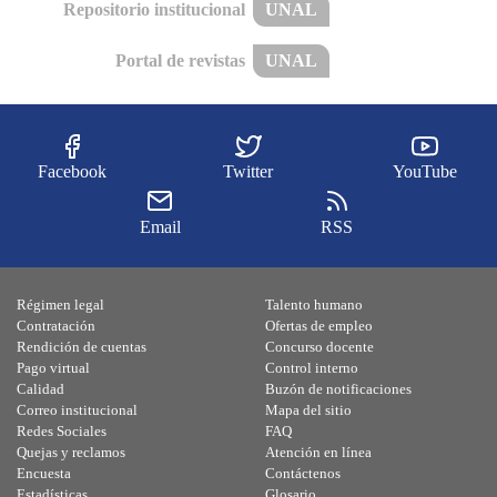
Repositorio institucional
UNAL
Portal de revistas
UNAL
Facebook
Twitter
YouTube
Email
RSS
Régimen legal
Talento humano
Contratación
Ofertas de empleo
Rendición de cuentas
Concurso docente
Pago virtual
Control interno
Calidad
Buzón de notificaciones
Correo institucional
Mapa del sitio
Redes Sociales
FAQ
Quejas y reclamos
Atención en línea
Encuesta
Contáctenos
Estadísticas
Glosario