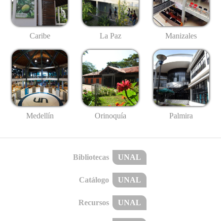
Caribe
La Paz
Manizales
Medellín
Palmira
Orinoquía
Bibliotecas
UNAL
Catálogo
UNAL
Recursos
UNAL