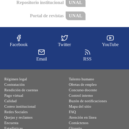
Repositorio institucional
UNAL
Portal de revistas
UNAL
Facebook
Twitter
YouTube
Email
RSS
Régimen legal
Talento humano
Contratación
Ofertas de empleo
Rendición de cuentas
Concurso docente
Pago virtual
Control interno
Calidad
Buzón de notificaciones
Correo institucional
Mapa del sitio
Redes Sociales
FAQ
Quejas y reclamos
Atención en línea
Encuesta
Contáctenos
Estadísticas
Glosario