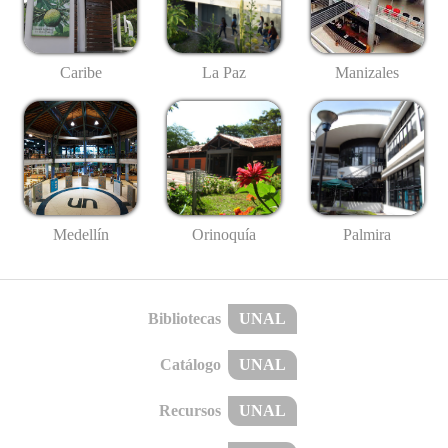
Caribe
La Paz
Manizales
Medellín
Palmira
Orinoquía
Bibliotecas
UNAL
Catálogo
UNAL
Recursos
UNAL