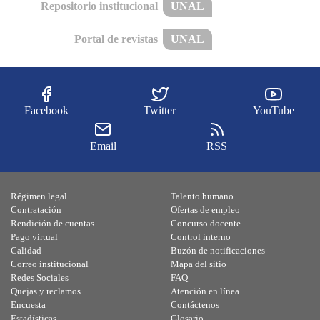
Repositorio institucional
UNAL
Portal de revistas
UNAL
Facebook
Twitter
YouTube
Email
RSS
Régimen legal
Talento humano
Contratación
Ofertas de empleo
Rendición de cuentas
Concurso docente
Pago virtual
Control interno
Calidad
Buzón de notificaciones
Correo institucional
Mapa del sitio
Redes Sociales
FAQ
Quejas y reclamos
Atención en línea
Encuesta
Contáctenos
Estadísticas
Glosario