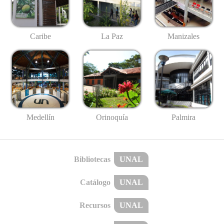
Caribe
La Paz
Manizales
Medellín
Palmira
Orinoquía
Bibliotecas
UNAL
Catálogo
UNAL
Recursos
UNAL