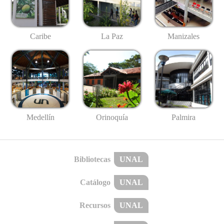
Caribe
La Paz
Manizales
Medellín
Palmira
Orinoquía
Bibliotecas
UNAL
Catálogo
UNAL
Recursos
UNAL