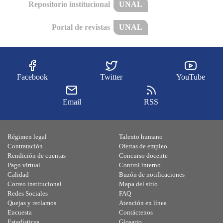
Repositorio institucional
UNAL
Portal de revistas
UNAL
Facebook
Twitter
YouTube
Email
RSS
Régimen legal
Talento humano
Contratación
Ofertas de empleo
Rendición de cuentas
Concurso docente
Pago virtual
Control interno
Calidad
Buzón de notificaciones
Correo institucional
Mapa del sitio
Redes Sociales
FAQ
Quejas y reclamos
Atención en línea
Encuesta
Contáctenos
Estadísticas
Glosario