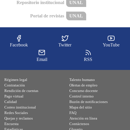
Repositorio institucional
UNAL
Portal de revistas
UNAL
Facebook
Twitter
YouTube
Email
RSS
Régimen legal
Talento humano
Contratación
Ofertas de empleo
Rendición de cuentas
Concurso docente
Pago virtual
Control interno
Calidad
Buzón de notificaciones
Correo institucional
Mapa del sitio
Redes Sociales
FAQ
Quejas y reclamos
Atención en línea
Encuesta
Contáctenos
Estadísticas
Glosario