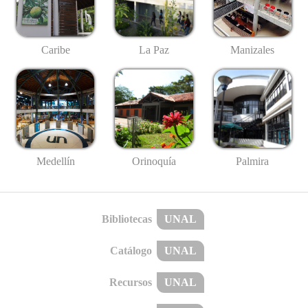
Caribe
La Paz
Manizales
Medellín
Palmira
Orinoquía
Bibliotecas
UNAL
Catálogo
UNAL
Recursos
UNAL