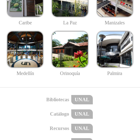
Caribe
La Paz
Manizales
Medellín
Palmira
Orinoquía
Bibliotecas
UNAL
Catálogo
UNAL
Recursos
UNAL