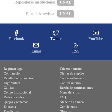
Repositorio institucional
UNAL
Portal de revistas
UNAL
Facebook
Twitter
YouTube
Email
RSS
Régimen legal
Talento humano
Contratación
Ofertas de empleo
Rendición de cuentas
Concurso docente
Pago virtual
Control interno
Calidad
Buzón de notificaciones
Correo institucional
Mapa del sitio
Redes Sociales
FAQ
Quejas y reclamos
Atención en línea
Encuesta
Contáctenos
Estadísticas
Glosario