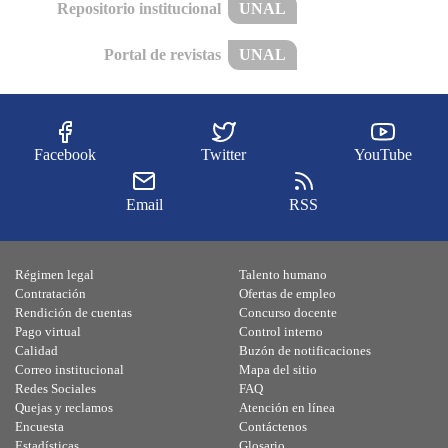
Repositorio institucional
UNAL
Portal de revistas
UNAL
Facebook
Twitter
YouTube
Email
RSS
Régimen legal
Talento humano
Contratación
Ofertas de empleo
Rendición de cuentas
Concurso docente
Pago virtual
Control interno
Calidad
Buzón de notificaciones
Correo institucional
Mapa del sitio
Redes Sociales
FAQ
Quejas y reclamos
Atención en línea
Encuesta
Contáctenos
Estadísticas
Glosario