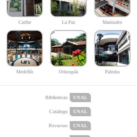
Caribe
La Paz
Manizales
Medellín
Palmira
Orinoquía
Bibliotecas
UNAL
Catálogo
UNAL
Recursos
UNAL