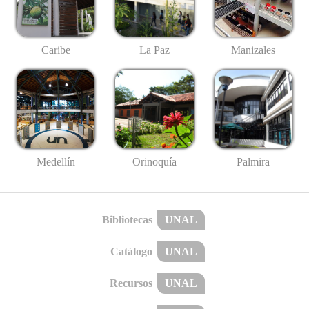
Caribe
La Paz
Manizales
Medellín
Palmira
Orinoquía
Bibliotecas
UNAL
Catálogo
UNAL
Recursos
UNAL