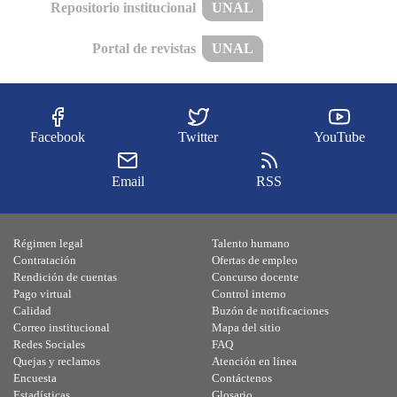
Repositorio institucional
UNAL
Portal de revistas
UNAL
Facebook
Twitter
YouTube
Email
RSS
Régimen legal
Talento humano
Contratación
Ofertas de empleo
Rendición de cuentas
Concurso docente
Pago virtual
Control interno
Calidad
Buzón de notificaciones
Correo institucional
Mapa del sitio
Redes Sociales
FAQ
Quejas y reclamos
Atención en línea
Encuesta
Contáctenos
Estadísticas
Glosario