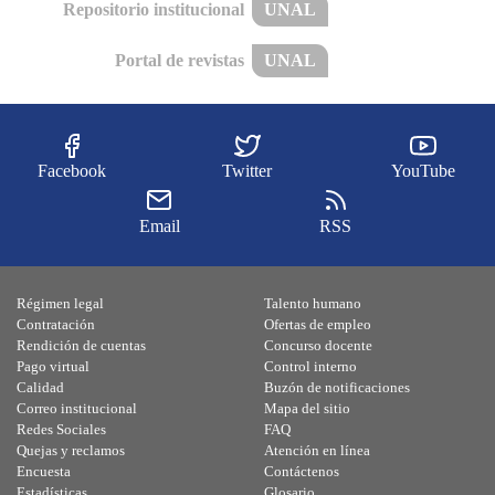
Repositorio institucional
UNAL
Portal de revistas
UNAL
Facebook
Twitter
YouTube
Email
RSS
Régimen legal
Talento humano
Contratación
Ofertas de empleo
Rendición de cuentas
Concurso docente
Pago virtual
Control interno
Calidad
Buzón de notificaciones
Correo institucional
Mapa del sitio
Redes Sociales
FAQ
Quejas y reclamos
Atención en línea
Encuesta
Contáctenos
Estadísticas
Glosario