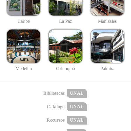
Caribe
La Paz
Manizales
Medellín
Palmira
Orinoquía
Bibliotecas
UNAL
Catálogo
UNAL
Recursos
UNAL