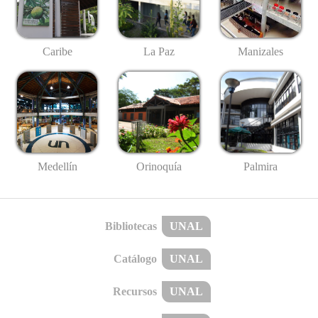
Caribe
La Paz
Manizales
Medellín
Palmira
Orinoquía
Bibliotecas
UNAL
Catálogo
UNAL
Recursos
UNAL