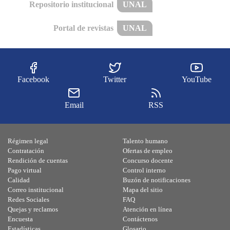
Repositorio institucional
UNAL
Portal de revistas
UNAL
Facebook
Twitter
YouTube
Email
RSS
Régimen legal
Talento humano
Contratación
Ofertas de empleo
Rendición de cuentas
Concurso docente
Pago virtual
Control interno
Calidad
Buzón de notificaciones
Correo institucional
Mapa del sitio
Redes Sociales
FAQ
Quejas y reclamos
Atención en línea
Encuesta
Contáctenos
Estadísticas
Glosario