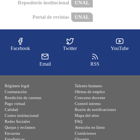
Repositorio institucional
UNAL
Portal de revistas
UNAL
Facebook
Twitter
YouTube
Email
RSS
Régimen legal
Talento humano
Contratación
Ofertas de empleo
Rendición de cuentas
Concurso docente
Pago virtual
Control interno
Calidad
Buzón de notificaciones
Correo institucional
Mapa del sitio
Redes Sociales
FAQ
Quejas y reclamos
Atención en línea
Encuesta
Contáctenos
Estadísticas
Glosario