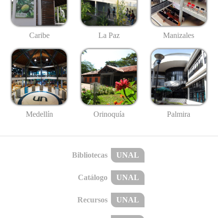
Caribe
La Paz
Manizales
Medellín
Palmira
Orinoquía
Bibliotecas
UNAL
Catálogo
UNAL
Recursos
UNAL