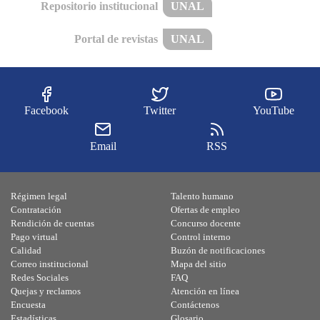
Repositorio institucional
UNAL
Portal de revistas
UNAL
Facebook
Twitter
YouTube
Email
RSS
Régimen legal
Talento humano
Contratación
Ofertas de empleo
Rendición de cuentas
Concurso docente
Pago virtual
Control interno
Calidad
Buzón de notificaciones
Correo institucional
Mapa del sitio
Redes Sociales
FAQ
Quejas y reclamos
Atención en línea
Encuesta
Contáctenos
Estadísticas
Glosario