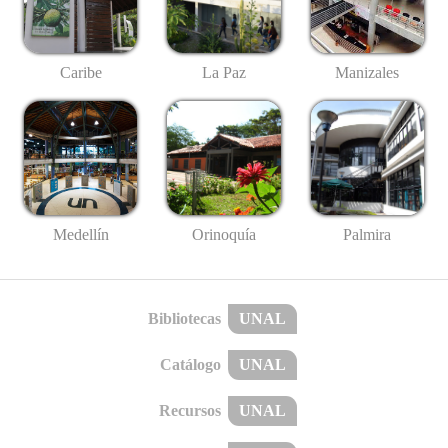
Caribe
La Paz
Manizales
Medellín
Palmira
Orinoquía
Bibliotecas
UNAL
Catálogo
UNAL
Recursos
UNAL