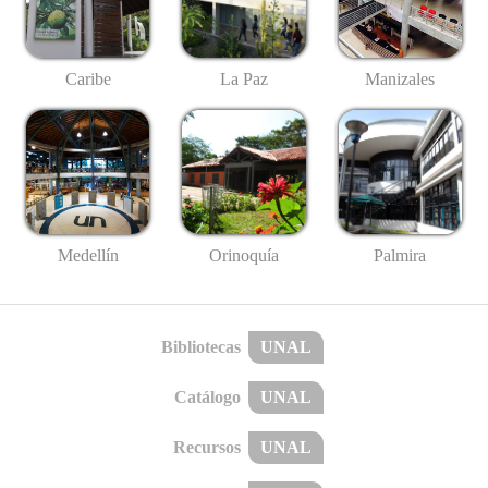
Caribe
La Paz
Manizales
Medellín
Palmira
Orinoquía
Bibliotecas
UNAL
Catálogo
UNAL
Recursos
UNAL