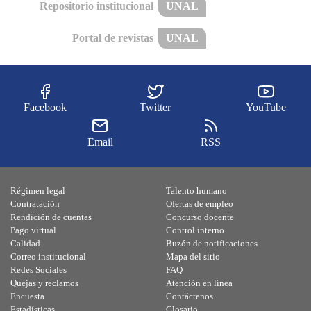
Repositorio institucional
UNAL
Portal de revistas
UNAL
Facebook
Twitter
YouTube
Email
RSS
Régimen legal
Talento humano
Contratación
Ofertas de empleo
Rendición de cuentas
Concurso docente
Pago virtual
Control interno
Calidad
Buzón de notificaciones
Correo institucional
Mapa del sitio
Redes Sociales
FAQ
Quejas y reclamos
Atención en línea
Encuesta
Contáctenos
Estadísticas
Glosario