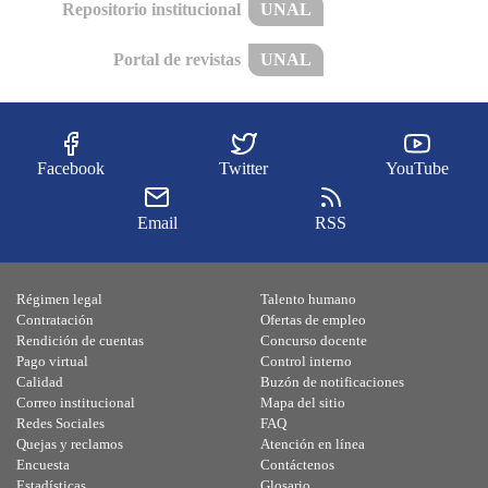
Repositorio institucional
UNAL
Portal de revistas
UNAL
Facebook
Twitter
YouTube
Email
RSS
Régimen legal
Talento humano
Contratación
Ofertas de empleo
Rendición de cuentas
Concurso docente
Pago virtual
Control interno
Calidad
Buzón de notificaciones
Correo institucional
Mapa del sitio
Redes Sociales
FAQ
Quejas y reclamos
Atención en línea
Encuesta
Contáctenos
Estadísticas
Glosario