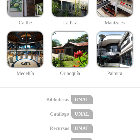
Caribe
La Paz
Manizales
Medellín
Palmira
Orinoquía
Bibliotecas
UNAL
Catálogo
UNAL
Recursos
UNAL