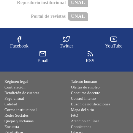
Repositorio institucional
UNAL
Portal de revistas
UNAL
Facebook
Twitter
YouTube
Email
RSS
Régimen legal
Talento humano
Contratación
Ofertas de empleo
Rendición de cuentas
Concurso docente
Pago virtual
Control interno
Calidad
Buzón de notificaciones
Correo institucional
Mapa del sitio
Redes Sociales
FAQ
Quejas y reclamos
Atención en línea
Encuesta
Contáctenos
Estadísticas
Glosario