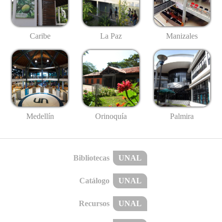
Caribe
La Paz
Manizales
Medellín
Palmira
Orinoquía
Bibliotecas
UNAL
Catálogo
UNAL
Recursos
UNAL