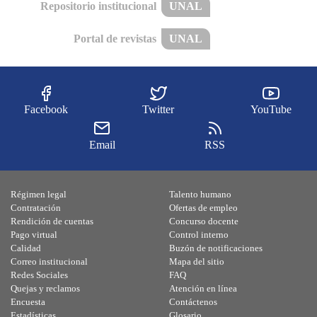
Repositorio institucional
UNAL
Portal de revistas
UNAL
Facebook
Twitter
YouTube
Email
RSS
Régimen legal
Talento humano
Contratación
Ofertas de empleo
Rendición de cuentas
Concurso docente
Pago virtual
Control interno
Calidad
Buzón de notificaciones
Correo institucional
Mapa del sitio
Redes Sociales
FAQ
Quejas y reclamos
Atención en línea
Encuesta
Contáctenos
Estadísticas
Glosario